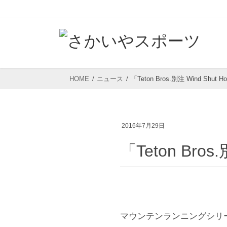
コ
ナ
ン
ビ
テ
ゲ
ン
ー
ツ
シ
HOME
ニュース
「Teton Bros.別注 Wind Sh
へ
ョ
ス
ン
キ
に
2016年7月29日
ッ
移
プ
動
「Teton Bro
マウンテンランニングシリーズ