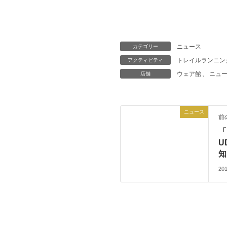
ニュース
カテゴリー
トレイルランニン
アクティビティ
ウェア館
、
ニュ
店舗
ニュース
前
「
U
知
20