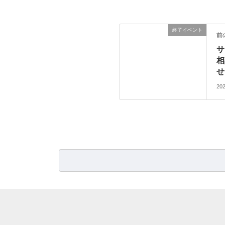
終了イベント
前
サ
相
せ
20
検
索: