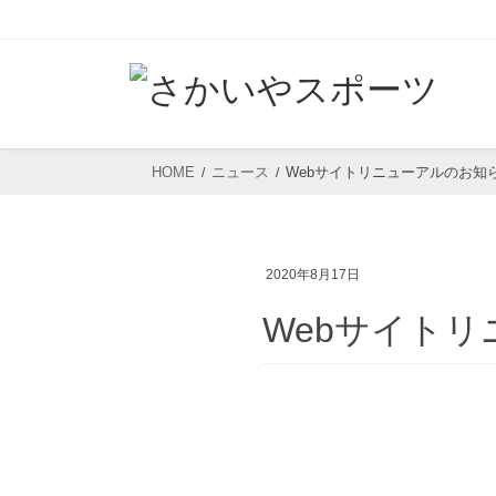
コ
ナ
ン
ビ
テ
ゲ
ン
ー
ツ
シ
HOME
ニュース
Webサイトリニューアルのお知
へ
ョ
ス
ン
キ
に
2020年8月17日
ッ
移
プ
動
Webサイト