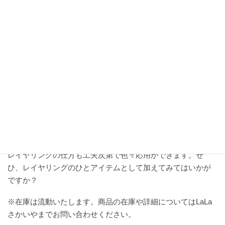
リンゲンアルファ90ジャケットより
密で毛足も長くその分保温性がアップ。
冬山のアクティブインサレーション
として活躍します。
また、その構造上寝間着としても
威力を発揮します。
どの商品にも言えることが、「軽くて、かさばらず、暖か
い、けれど蒸れにくい。」です。アクティブインサレーショ
ンなので基本着用し続けるイメージですが、暑くて脱いだ
時、念のために持っていこうという時にも苦になりません。
レイヤリングの仕方も工夫次第で色々応用ができます。ぜ
ひ、レイヤリングのひとアイテムとして加えてみてはいかが
ですか？
※在庫は流動いたします。商品の在庫や詳細についてはLaLa
さかいやまでお問い合わせください。