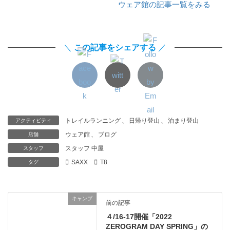
ウェア館の記事一覧をみる
＼
この記事をシェアする
／
トレイルランニング
、
日帰り登山
、
泊まり登山
アクティビティ
ウェア館
、
ブログ
店舗
スタッフ 中屋
スタッフ
SAXX
T8
タグ
キャンプ
前の記事
４/16-17開催「2022
ZEROGRAM DAY SPRING」の