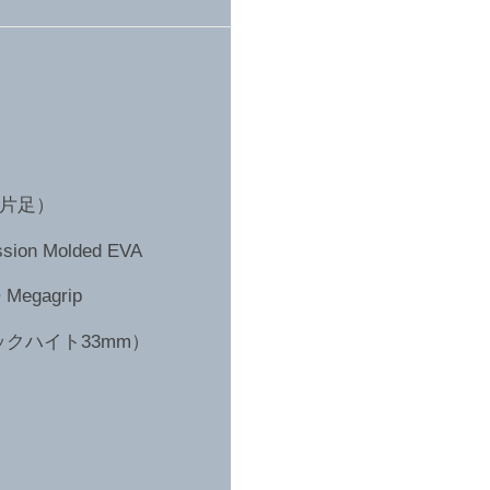
5片足）
on Molded EVA
egagrip
クハイト33mm）