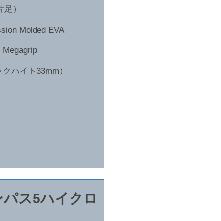
5片足）
on Molded EVA
egagrip
クハイト33mm）
ンパス5ハイクロ