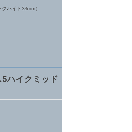
クハイト33mm）
ス5ハイクミッド