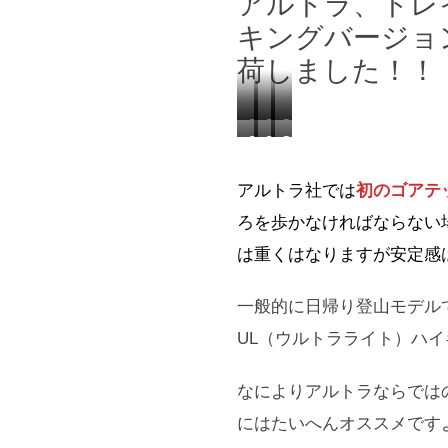
アルトラ、トレイ
キングバージョ
荷しました！！
O
O
O
O
O
O
L
L
L
L
L
L
Y
Y
Y
アルトラ社では
初のゴアテ
Y
Y
Y
M
M
M
ろを歩かなければならない
M
M
M
P
P
P
は重くはなりますが安定感
P
P
P
U
U
U
U
U
U
S
S
S
一般的に日帰り登山モデル
S
S
S
5
5
5
UL（ウルトラライト）ハ
5
5
5
H
H
H
H
H
H
I
I
I
なによりアルトラならでは
I
I
I
K
K
K
にはたいへんオススメです
K
K
K
E
E
E