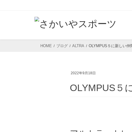
コ
ナ
ン
ビ
テ
ゲ
ン
ー
ツ
シ
HOME
ブログ
ALTRA
OLYMPUS５に新しい
へ
ョ
ス
ン
キ
に
2022年9月18日
ッ
移
プ
動
OLYMPUS