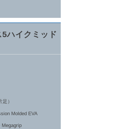
ス5ハイクミッド
5片足）
on Molded EVA
egagrip