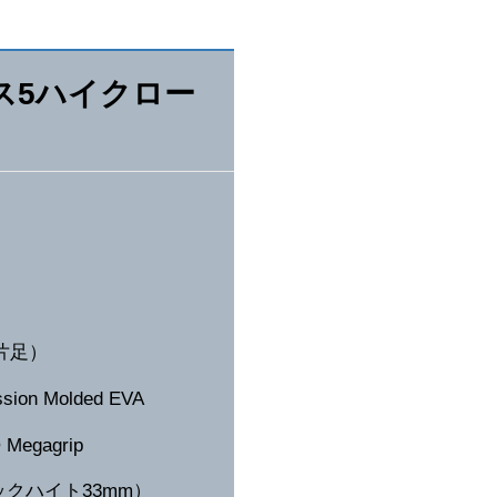
ス5ハイクロー
5片足）
on Molded EVA
egagrip
クハイト33mm）