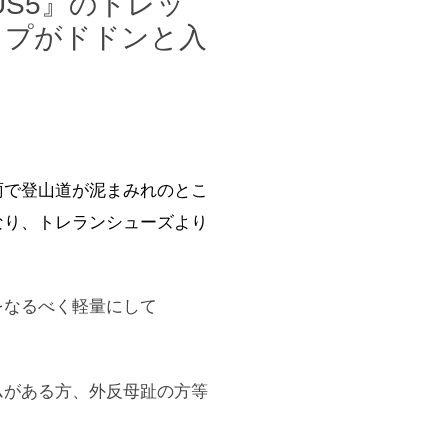
US5』のトレッ
イプがドドンと入
雨で登山道が泥まみれのとこ
なり、トレランシューズより
をなるべく軽量にして
ムがある方、外反母趾の方等