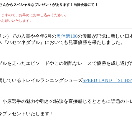
panyさんからスペシャルなプレゼントがあります！当日会場にて！
りますので、お早めにお申し込みください。
をお願いいたします。
ラン）での入賞や今年6月の
奥信濃100
の優勝が記憶に新しい日
ース『ハセツネダブル』においても見事優勝を果たしました。
ブルを走ったエピソードやこの過酷なレースで優勝を成し遂げ
騰しているトレイルランニングシューズ
SPEED LAND 「SL:H
できます。小原選手の魅力や強さの秘訣を直接感じるとともに話題の
キャップをプレゼントいたします！