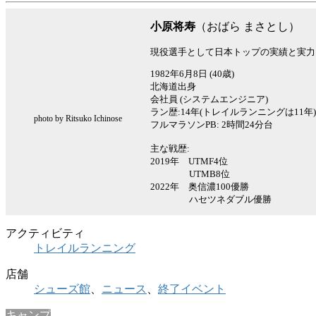
小原将寿
（おばら まさとし）
現役選手として日本トップの実績と実力
1982年6月8日 (40歳)
北海道出身
会社員 (システムエンジニア)
ラン歴:14年(トレイルランニングは11年)
photo by Ritsuko Ichinose
フルマラソンPB: 2時間24分台
主な戦歴:
2019年 UTMF4位
UTMB8位
2022年 奥信濃100優勝
ハセツネダブル優勝
アクティビティ
トレイルランニング
店舗
シューズ館
、
ニュース
、
終了イベント
キャンプ