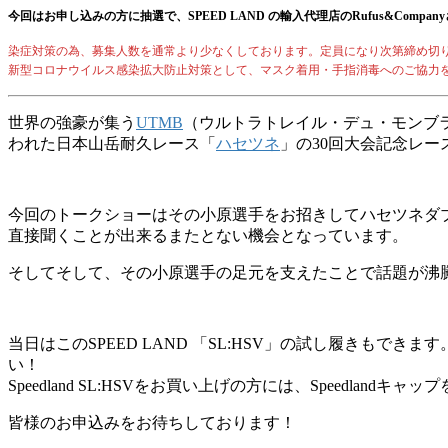
今回はお申し込みの方に抽選で、SPEED LAND の輸入代理店のRufus&Com
染症対策の為、募集人数を通常より少なくしております。定員になり次第締め切
新型コロナウイルス感染拡大防止対策として、マスク着用・手指消毒へのご協力
世界の強豪が集う
UTMB
（ウルトラトレイル・デュ・モンブ
われた日本山岳耐久レース「
ハセツネ
」の30回大会記念レ
今回のトークショーはその小原選手をお招きしてハセツネダ
直接聞くことが出来るまたとない機会となっています。
そしてそして、その小原選手の足元を支えたことで話題が沸
当日はこのSPEED LAND 「SL:HSV」の試し履きも
い！
Speedland SL:HSVをお買い上げの方には、Speedland
皆様のお申込みをお待ちしております！