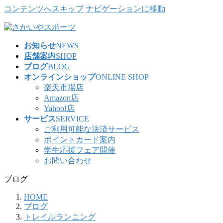
コンテンツへスキップ
ナビゲーションに移動
お知らせ
NEWS
店舗案内
SHOP
ブログ
BLOG
オンラインショップ
ONLINE SHOP
楽天市場店
Amazon店
Yahoo!店
サービス
SERVICE
ご利用可能な決済サービス
ポイントカード案内
学生応援フェア開催
お問い合わせ
ブログ
HOME
ブログ
トレイルランニング