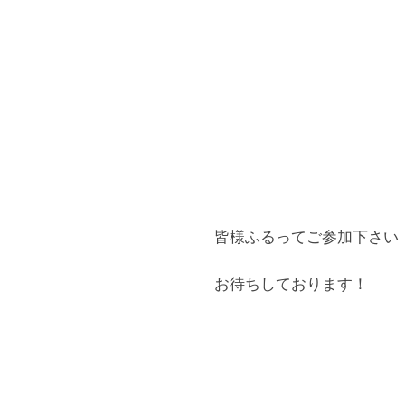
E
E
P
K
A
H
K
I
」
皆様ふるってご参加下さい
お待ちしております！