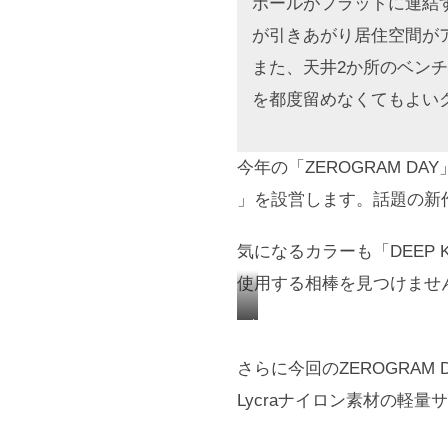
ポールがフラットに連結
が引きあがり居住空間が
また、天井2か所のベン
を都度留めなくてもよい
今年の「ZEROGRAM D
」を設営します。話題の新
気になるカラーも「DEEP
使用する相棒を見つけませ
カ
ラ
さらに今回のZEROGRAM D
ー
Lycraナイロン素材の軽
「
D