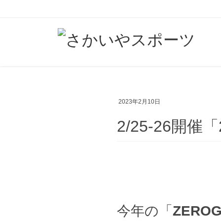
コ
ナ
ン
ビ
テ
ゲ
ン
ー
ツ
シ
へ
ョ
ス
ン
2023年2月10日
キ
に
2/25-26開催
ッ
移
プ
動
今年の「
ZEROG