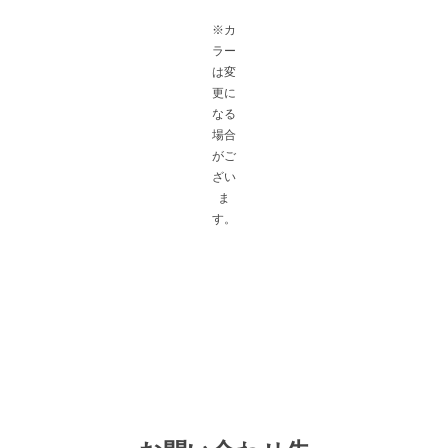
E
※カ
L
ラー
は変
L
更に
O
なる
W
場合
がご
」
ざい
ま
す。