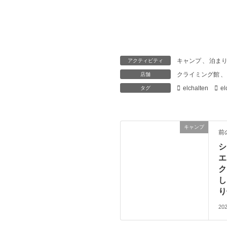
キャンプ
、
泊ま
アクティビティ
クライミング館
、
店舗
elchalten
el
タグ
キャンプ
前
シ
エ
ク
し
り
20