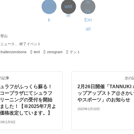
り登山
ニュース
、
終了イベント
chaltenzerobone
tent
zerogram
テント
の記事
次の
ュラフがふっくら蘇る！
2月26日開催「TANNUKI 
コープラザにてシュラフ
ップアップストア@さか
リーニングの受付を開始
やスポーツ」のお知らせ
ました！【※2025年7月よ
2023年2月10日
価格改定しています。】
23年2月9日