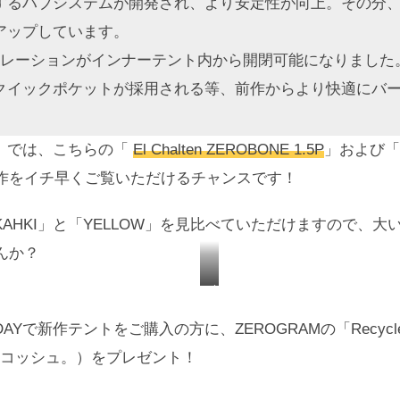
するハブシステムが開発され、より安定性が向上。その分
アップしています。
チレーションがインナーテント内から開閉可能になりました
クイックポケットが採用される等、前作からより快適にバ
AY」では、こちらの「
El Chalten ZEROBONE 1.5P
」および
作をイチ早くご覧いただけるチャンスです！
 KAHKI」と「YELLOW」を見比べていただけますので、
んか？
カ
ラ
AYで新作テントをご購入の方に、ZEROGRAMの「Recycle S
ー
量サコッシュ。）をプレゼント！
「
Y