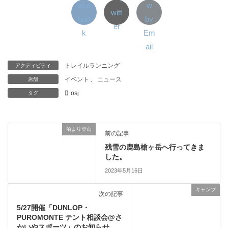
トレイルランニング
アクティビティ
イベント
、
ニュース
店舗
osj
タグ
泊まり登山
前の記事
残雪の鹿島槍ヶ岳へ行ってきま
した。
2023年5月16日
キャンプ
次の記事
5/27開催「DUNLOP・
PUROMONTE テント相談会@さ
かいやスポーツ」のお知らせ