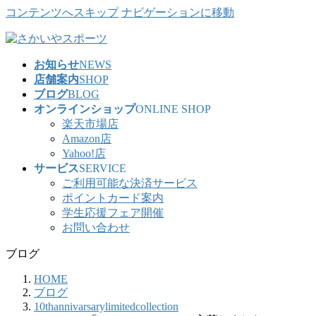
コンテンツへスキップ
ナビゲーションに移動
お知らせ
NEWS
店舗案内
SHOP
ブログ
BLOG
オンラインショップ
ONLINE SHOP
楽天市場店
Amazon店
Yahoo!店
サービス
SERVICE
ご利用可能な決済サービス
ポイントカード案内
学生応援フェア開催
お問い合わせ
ブログ
HOME
ブログ
10thannivarsarylimitedcollection