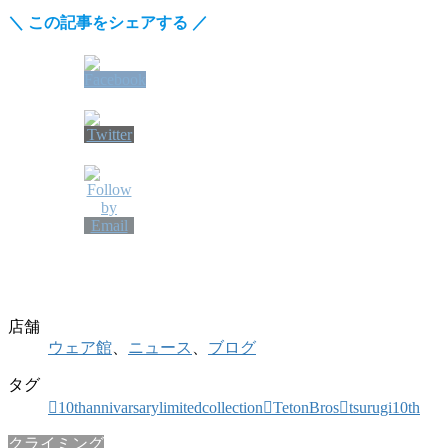
＼
この記事をシェアする
／
店舗
ウェア館
、
ニュース
、
ブログ
タグ
10thannivarsarylimitedcollection
TetonBros
tsurugi10th
クライミング