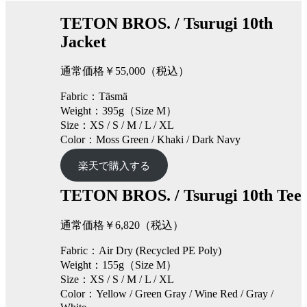
TETON BROS.
/
Tsurugi 10th
Jacket
通常価格￥55,000（税込）
Fabric：Täsmä
Weight：395g（Size M）
Size：XS / S / M / L / XL
Color：Moss Green / Khaki / Dark Navy
楽天で購入する
TETON BROS.
/
Tsurugi 10th Tee
通常価格￥6,820（税込）
Fabric：Air Dry (Recycled PE Poly)
Weight：155g（Size M）
Size：XS / S / M / L / XL
Color：Yellow / Green Gray / Wine Red / Gray /