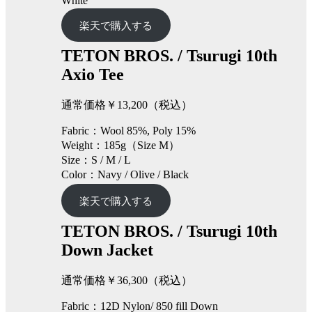
White
楽天で購入する
TETON BROS.
/
Tsurugi 10th
Axio Tee
通常価格￥13,200（税込）
Fabric：Wool 85%, Poly 15%
Weight：185g（Size M）
Size：S / M / L
Color：Navy / Olive / Black
楽天で購入する
TETON BROS.
/
Tsurugi 10th
Down Jacket
通常価格￥36,300（税込）
Fabric：12D Nylon/ 850 fill Down