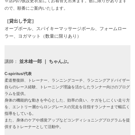
※店内の仮設更衣室にてお着替え出来ます。数に限りがあります
ので、順番にご案内いたします。
［貸出し予定］
オーブボール、スパイキーマッサージボール、フォームロー
ラー、ヨガマット（数量に限りあり）
講師：
並木雄一郎 ｜ ちゃんぷ。
C-spiritus/代表
柔道整復師、トレーナー、ランニングコーチ、ランニングアドバイザー
自らのレース経験、トレーニング理論を活かしたランナー向けのプログ
ラムを提供。
身体の機能的な動きを中心とした、効率の良い、ケガをしにくい走り方
を、エントリー層からロングレースの完走を目指すランナーまで幅広く
指導をしている。
また、身体のケアや感覚アップなどコンディショニングプログラムを提
供するトレーナーとして活動中。