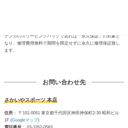
ナンガで使用しているダウンは、成熟した水鳥の羽毛を使用
しております。国内で洗浄・精製されているため、羽毛本来
の温湿度調整機能が非常に高く、特有の臭いの少ないダウン
です。
ナンガのスリーピングバッグであれば「永久保証」の対象と
なり、修理費用無料で期間を限定せずに永久に修理保証致し
ます。
お問い合わせ先
さかいやスポーツ 本店
住所
： 〒101-0051 東京都千代田区神田神保町2-30 昭和ビル
1F (
Googleマップ
)
電話番号
： 03-3262-0583