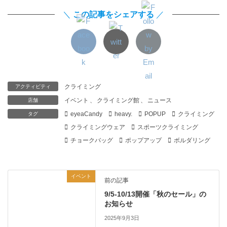
＼
この記事をシェアする
／
クライミング
アクティビティ
イベント
、
クライミング館
、
ニュース
店舗
eyeaCandy
heavy.
POPUP
クライミング
タグ
クライミングウェア
スポーツクライミング
チョークバッグ
ポップアップ
ボルダリング
イベント
前の記事
9/5-10/13開催「秋のセール」の
お知らせ
2025年9月3日