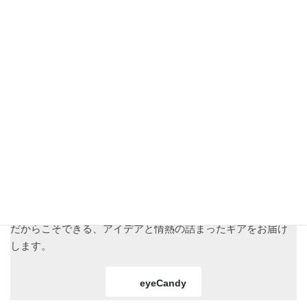
を兼ね備えたプロダクトで、日常と冒険をシームレスにつな
ぎます。
heavy.
eyeCandy
は、クライミング・ボルダリングを愛する職人が、
ひとつひとつ手作りで生み出すアウトドアギアブランドで
す。デザイン・機能性・耐久性すべてに妥協せず、型紙づく
りから試作・テストを繰り返し、納得のいく仕上がりになる
まで徹底的に作り込みます。生地も現地で直接選び抜いた素
材のみを使用し、長く使える製品を丁寧に製作。小さな工房
だからこそできる、アイデアと情熱の詰まったギアをお届け
します。
eyeCandy