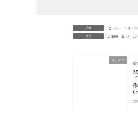
セール
、
ニュー
店舗
sale
セール
タグ
キャンプ
前
7
「
作
い
20