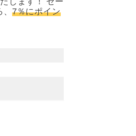
たします！ セー
ろ、
7％にポイン