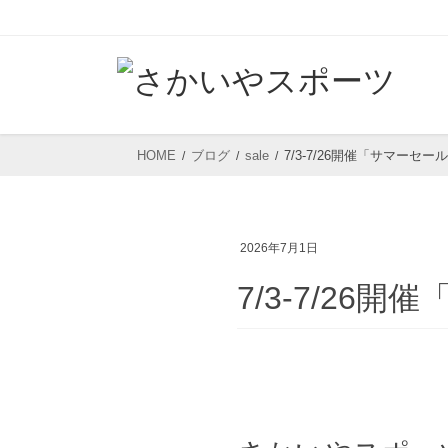
コ
ナ
ン
ビ
テ
ゲ
ン
ー
ツ
シ
HOME
ブログ
sale
7/3-7/26開催「サマーセ
へ
ョ
ス
ン
キ
に
2026年7月1日
ッ
移
プ
動
7/3-7/2