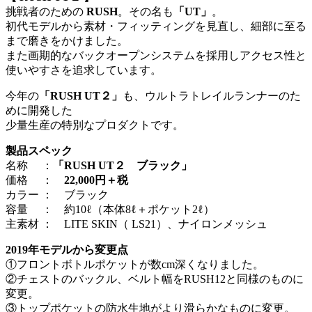
挑戦者のための
RUSH
。その名も
「UT」
。
初代モデルから素材・フィッティングを見直し、細部に至る
まで磨きをかけました。
また画期的なバックオープンシステムを採用しアクセス性と
使いやすさを追求しています。
今年の
「RUSH UT２」
も、ウルトラトレイルランナーのた
めに開発した
少量生産の特別なプロダクトです。
製品スペック
名称 ：
「RUSH UT２ ブラック」
価格 ：
22,000円＋税
カラー ： ブラック
容量 ： 約10ℓ（本体8ℓ＋ポケット2ℓ）
主素材 ： LITE SKIN（ LS21）、ナイロンメッシュ
2019年モデルから変更点
①フロントボトルポケットが数cm深くなりました。
②チェストのバックル、ベルト幅をRUSH12と同様のものに
変更。
③トップポケットの防水生地がより滑らかなものに変更。