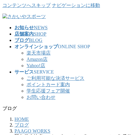
コンテンツへスキップ
ナビゲーションに移動
お知らせ
NEWS
店舗案内
SHOP
ブログ
BLOG
オンラインショップ
ONLINE SHOP
楽天市場店
Amazon店
Yahoo!店
サービス
SERVICE
ご利用可能な決済サービス
ポイントカード案内
学生応援フェア開催
お問い合わせ
ブログ
HOME
ブログ
PAAGO WORKS