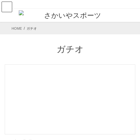
コ
ナ
ン
ビ
テ
ゲ
ン
ー
HOME
ガチオ
ツ
シ
へ
ョ
ガチオ
ス
ン
キ
に
ッ
移
プ
動