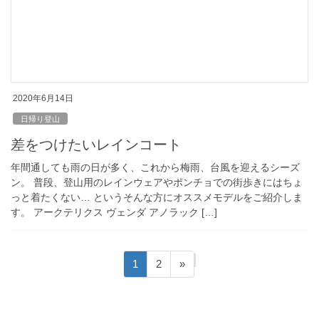
2020年6月14日
日帰り登山
差をつけたいレインコート
年間通しても雨の日が多く、これから梅雨、台風を迎えるシーズ
ン。 普段、登山用のレインウェアやポンチョでの街歩きにはちょ
っと着たくない… というそんな方にオススメモデルをご紹介しま
す。 アークテリクス ヴェンダ アノラック […]
投
固
固
1
2
»
稿
定
定
ペ
ペ
の
ー
ー