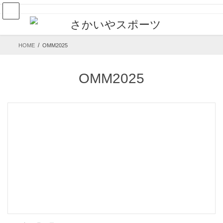
コ
ナ
ン
ビ
テ
ゲ
ン
ー
HOME
OMM2025
ツ
シ
へ
ョ
OMM2025
ス
ン
キ
に
ッ
移
プ
動