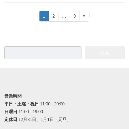
投
固
固
固
1
2
…
9
»
稿
定
定
定
ペ
ペ
ペ
の
ー
ー
ー
ペ
ジ
ジ
ジ
ー
検
ジ
索:
送
り
営業時間
平日・土曜・祝日
11:00 - 20:00
日曜日
11:00 - 19:00
定休日
12月31日、1月1日（元旦）