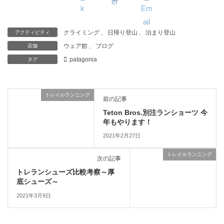
クライミング
、
日帰り登山
、
泊まり登山
アクティビティ
ウェア館
、
ブログ
店舗
patagonia
タグ
トレイルランニング
前の記事
Teton Bros.別注ランショーツ 今
年もやります！
2021年2月27日
トレイルランニング
次の記事
トレランシューズ比較考察～厚
底シューズ～
2021年3月9日