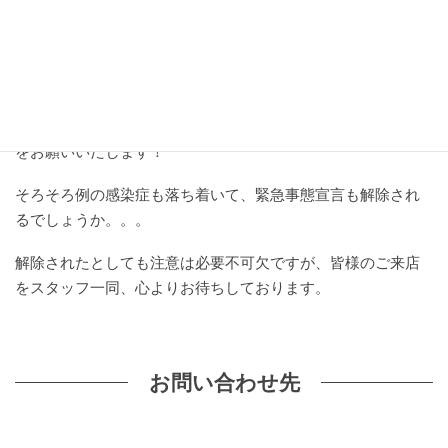
当店では
全商品、無料にて裾上げ
を承っておりますのでどう
ぞ気軽にご来店、ご試着ください！
また、さかいやスポーツ ONLINE SHOP でも販売しておりま
す。
在庫には限りがございますので、下記よりお早めにチェック
をお願いいたします！
そろそろ例の感染症も落ち着いて、緊急事態宣言も解除され
るでしょうか。。。
解除されたとしても注意は必要不可欠ですが、皆様のご来店
をスタッフ一同、心よりお待ちしております。
お問い合わせ先