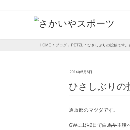
コ
ナ
ン
ビ
テ
ゲ
ン
ー
ツ
シ
HOME
ブログ
PETZL
ひさしぶりの投稿です。
へ
ョ
ス
ン
キ
に
2014年5月6日
ッ
移
プ
動
ひさしぶりの
通販部のマツダです。
GWに1泊2日で白馬岳主稜