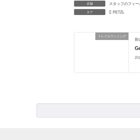
スタッフのフィー
店舗
PETZL
タグ
トレイルランニング
前
G
20
検
索: