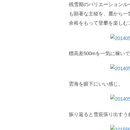
残雪期のバリエーションル
も顕著な主稜を、麓から一
余裕をもって登攀を楽しむ
標高差500mを一気に稼い
雲海を眼下にいい感じ。
振り返ると雪庇張り出すう