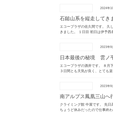
2024年1
石鎚山系を縦走してき
エコープラザの佐久間です。 久
きました。 １日目 初日は伊予西
2023年
日本最後の秘境 雲ノ
エコープラザの酒井です。 ８月
３日間とも天気が良く、とても楽し
2023年
南アルプス鳳凰三山へ
クライミング館 中屋です。 先
ちょうど休みだったので仕事終わり