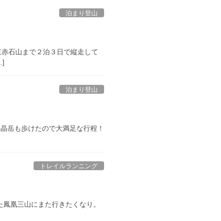
泊まり登山
東赤石山まで２泊３日で縦走して
]
泊まり登山
水晶岳も歩けたので大満足な行程！
トレイルランニング
た鳳凰三山にまた行きたくなり。