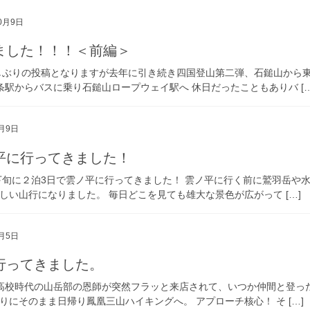
0月9日
ました！！！＜前編＞
しぶりの投稿となりますが去年に引き続き四国登山第二弾、石鎚山から
条駅からバスに乗り石鎚山ロープウェイ駅へ 休日だったこともありバ […
9月9日
平に行ってきました！
下旬に２泊3日で雲ノ平に行ってきました！ 雲ノ平に行く前に鷲羽岳や
い山行になりました。 毎日どこを見ても雄大な景色が広がって […]
9月5日
行ってきました。
日高校時代の山岳部の恩師が突然フラッと来店されて、いつか仲間と登っ
にそのまま日帰り鳳凰三山ハイキングへ。 アプローチ核心！ そ […]