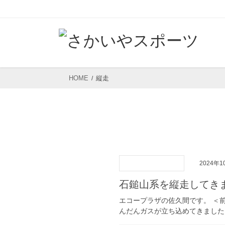
コ
ナ
ン
ビ
テ
ゲ
ン
ー
ツ
シ
HOME
縦走
へ
ョ
ス
ン
キ
に
ッ
移
プ
動
2024年1
石鎚山系を縦走してき
エコープラザの佐久間です。 ＜
んだんガスが立ち込めてきました。