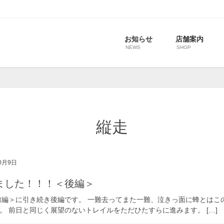
お知らせ
店舗案内
NEWS
SHOP
縦走
0月9日
ました！！！＜後編＞
前編＞に引き続き後編です。 一難去ってまた一難、泣きっ面に蜂とはこ
 前日と同じく展望のないトレイルをただひたすらに進みます。 […]