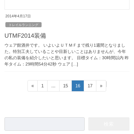
2014年4月17日
トレイルランニング
UTMF2014装備
ウェア館酒井です。 いよいよＵＴＭＦまで残り1週間となりまし
た。特別工夫していることや目新しいことはありませんが、今年
の私の装備を紹介したいと思います。 目標タイム：30時間以内 昨
年タイム：29時間54分42秒 ウェア […]
投
固
固
固
固
«
1
…
15
16
17
»
稿
定
定
定
定
ペ
ペ
ペ
ペ
の
ー
ー
ー
ー
ペ
ジ
ジ
ジ
ジ
ー
検
ジ
索: